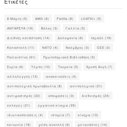
Ετικέτες
8 Μάρτη
(5)
AMG
(6)
Flotilla
(8)
LOATKI+
(5)
ΑΝΤΑΡΣΥΑ
(19)
Βόλος
(3)
Γαλλία
(5)
Διεθνής κατάσταση
(14)
Δολοφονία
(6)
Ισραήλ
(19)
Καταστολή
(11)
ΝΑΤΟ
(4)
Νοέμβρης
(3)
ΟΣΕ
(3)
Παλαιστίνη
(61)
Πρωτοποριακή Βιβλιοθήκη
(5)
Συρία
(6)
Τέμπη
(10)
Τουρκία
(5)
Χρυσή Αυγή
(7)
αλληλεγγύη
(13)
ανακοινώσεις
(4)
αντιπολεμική πρωτοβουλία
(8)
αντιπολεμικό
(31)
αντιφασισμός
(22)
αποφασεις
(3)
διεθνισμός
(24)
εκλογες
(21)
εργατικό κίνημα
(35)
ιδιωτικοποιήσεις
(4)
ιστορία
(7)
κίνημα
(13)
κοινωνία
(18)
μέση ανατολή
(6)
μετανάστες
(14)