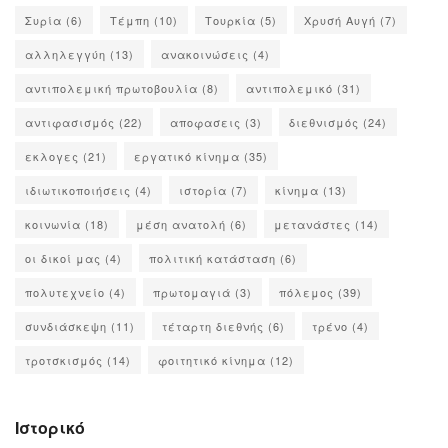
Συρία
(6)
Τέμπη
(10)
Τουρκία
(5)
Χρυσή Αυγή
(7)
αλληλεγγύη
(13)
ανακοινώσεις
(4)
αντιπολεμική πρωτοβουλία
(8)
αντιπολεμικό
(31)
αντιφασισμός
(22)
αποφασεις
(3)
διεθνισμός
(24)
εκλογες
(21)
εργατικό κίνημα
(35)
ιδιωτικοποιήσεις
(4)
ιστορία
(7)
κίνημα
(13)
κοινωνία
(18)
μέση ανατολή
(6)
μετανάστες
(14)
οι δικοί μας
(4)
πολιτική κατάσταση
(6)
πολυτεχνείο
(4)
πρωτομαγιά
(3)
πόλεμος
(39)
συνδιάσκεψη
(11)
τέταρτη διεθνής
(6)
τρένο
(4)
τροτσκισμός
(14)
φοιτητικό κίνημα
(12)
Ιστορικό