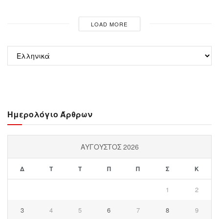
LOAD MORE
Επιλέξτε
μια
γλώσσα
Ημερολόγιο Άρθρων
ΑΎΓΟΥΣΤΟΣ 2026
Δ
Τ
Τ
Π
Π
Σ
Κ
1
2
3
4
5
6
7
8
9