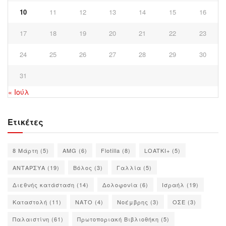
10
11
12
13
14
15
16
17
18
19
20
21
22
23
24
25
26
27
28
29
30
31
« Ιούλ
Ετικέτες
8 Μάρτη
(5)
AMG
(6)
Flotilla
(8)
LOATKI+
(5)
ΑΝΤΑΡΣΥΑ
(19)
Βόλος
(3)
Γαλλία
(5)
Διεθνής κατάσταση
(14)
Δολοφονία
(6)
Ισραήλ
(19)
Καταστολή
(11)
ΝΑΤΟ
(4)
Νοέμβρης
(3)
ΟΣΕ
(3)
Παλαιστίνη
(61)
Πρωτοποριακή Βιβλιοθήκη
(5)