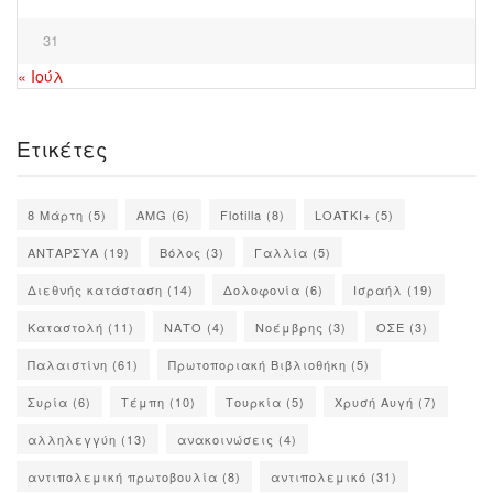
31
« Ιούλ
Ετικέτες
8 Μάρτη
(5)
AMG
(6)
Flotilla
(8)
LOATKI+
(5)
ΑΝΤΑΡΣΥΑ
(19)
Βόλος
(3)
Γαλλία
(5)
Διεθνής κατάσταση
(14)
Δολοφονία
(6)
Ισραήλ
(19)
Καταστολή
(11)
ΝΑΤΟ
(4)
Νοέμβρης
(3)
ΟΣΕ
(3)
Παλαιστίνη
(61)
Πρωτοποριακή Βιβλιοθήκη
(5)
Συρία
(6)
Τέμπη
(10)
Τουρκία
(5)
Χρυσή Αυγή
(7)
αλληλεγγύη
(13)
ανακοινώσεις
(4)
αντιπολεμική πρωτοβουλία
(8)
αντιπολεμικό
(31)