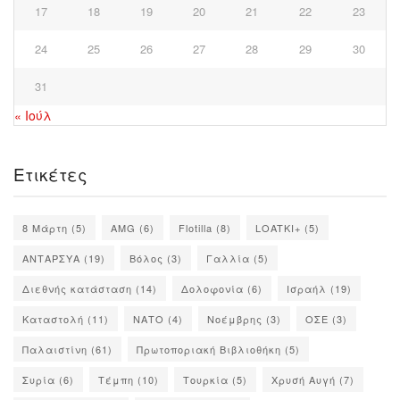
17
18
19
20
21
22
23
24
25
26
27
28
29
30
31
« Ιούλ
Ετικέτες
8 Μάρτη
(5)
AMG
(6)
Flotilla
(8)
LOATKI+
(5)
ΑΝΤΑΡΣΥΑ
(19)
Βόλος
(3)
Γαλλία
(5)
Διεθνής κατάσταση
(14)
Δολοφονία
(6)
Ισραήλ
(19)
Καταστολή
(11)
ΝΑΤΟ
(4)
Νοέμβρης
(3)
ΟΣΕ
(3)
Παλαιστίνη
(61)
Πρωτοποριακή Βιβλιοθήκη
(5)
Συρία
(6)
Τέμπη
(10)
Τουρκία
(5)
Χρυσή Αυγή
(7)