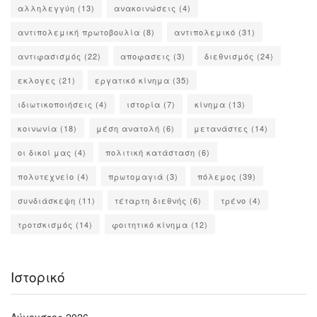
αλληλεγγύη
(13)
ανακοινώσεις
(4)
αντιπολεμική πρωτοβουλία
(8)
αντιπολεμικό
(31)
αντιφασισμός
(22)
αποφασεις
(3)
διεθνισμός
(24)
εκλογες
(21)
εργατικό κίνημα
(35)
ιδιωτικοποιήσεις
(4)
ιστορία
(7)
κίνημα
(13)
κοινωνία
(18)
μέση ανατολή
(6)
μετανάστες
(14)
οι δικοί μας
(4)
πολιτική κατάσταση
(6)
πολυτεχνείο
(4)
πρωτομαγιά
(3)
πόλεμος
(39)
συνδιάσκεψη
(11)
τέταρτη διεθνής
(6)
τρένο
(4)
τροτσκισμός
(14)
φοιτητικό κίνημα
(12)
Ιστορικό
Αύγουστος 2026