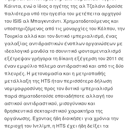
Κάιντα, ενώ ο ίδιος ο ηγέτης της αλ Τζολάνι δρούσε
παλιότερα υπό την ηγεσία του μετέπειτα αρχηγού
του
ISIS
αλ Μπαγκντάντι. Χρηματοδοτούμενος και
υποστηριζόμενος από τις μοναρχίες του Κόλπου, την
Τουρκία αλλά και τον δυτικό ιμπεριαλισμό, ένας
γαλαξίας αντιδραστικών ένοπλων οργανώσεων με
ιδεολογικό μανδύα το σουνιτικό φονταμενταλισμό
εξέτρεψαν γρήγορα τη δίκαιη εξέγερση του 2011 σε
έναν εμφύλιο πόλεμο αντιδραστικό και από τις δύο
πλευρές. Η μετονομασία και η μετριοπαθής
μετάλλαξη της
HTS
ήταν περισσότερο δήλωση
νομιμοφροσύνης προς τον δυτικό ιμπεριαλισμό
παρά σηματοδοτούσε οποιαδήποτε αλλαγή του
αστικού αντιδραστικού, μισογύνικου και
θρησκευτικά σεκταριστικού χαρακτήρα της
οργάνωσης. Έχοντας ήδη διοικήσει για χρόνια την
περιοχή του Ιντλίμπ, η
HTS
έχει ήδη δείξει τα