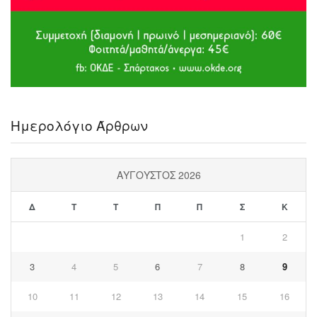
Ημερολόγιο Άρθρων
ΑΎΓΟΥΣΤΟΣ 2026
Δ
Τ
Τ
Π
Π
Σ
Κ
1
2
3
4
5
6
7
8
9
10
11
12
13
14
15
16